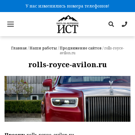
У нас изменились номера телефонов!
Главная
/
Наши работы
/
Продвижение сайтов
/
rolls-royce-
avilon.ru
rolls-royce-avilon.ru