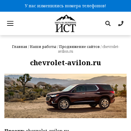
У нас изменились номера телефонов!
Главная
/
Наши работы
/
Продвижение сайтов
/
chevrolet-
avilon.ru
chevrolet-avilon.ru